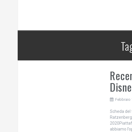
Ta
Recen
Disne
Febbraio 
Scheda del 
Ratzenberge
2020Piattafo
abbiamo l’o