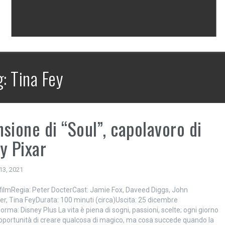
g:
Tina Fey
sione di “Soul”, capolavoro di
y Pixar
13, 2021
filmRegia: Peter DocterCast: Jamie Fox, Daveed Diggs, John
r, Tina FeyDurata: 100 minuti (circa)Uscita: 25 dicembre
rma: Disney Plus La vita è piena di sogni, passioni, scelte; ogni giorno
pportunità di creare qualcosa di magico, ma cosa succede quando la