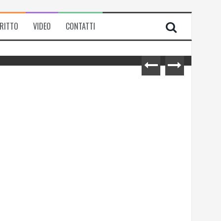
IRITTO
VIDEO
CONTATTI
Michela Zanarella presenta il suo
romanzo “Quell’odore di resina”