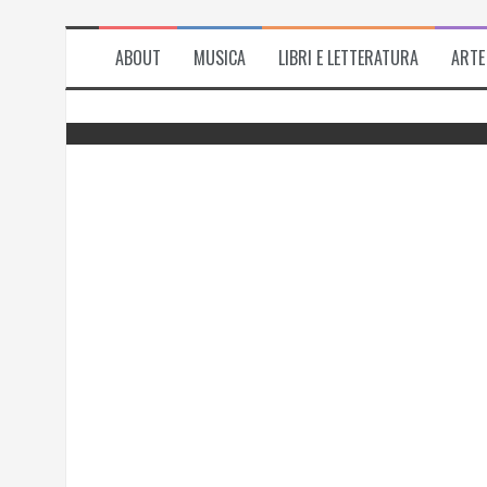
ABOUT
MUSICA
LIBRI E LETTERATURA
ARTE
del
Successo per l’antologia “Fiorire
l’inverno”, i ringraziamenti di Emanuela
Rizzo