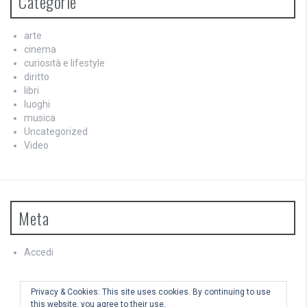
Categorie
arte
cinema
curiosità e lifestyle
diritto
libri
luoghi
musica
Uncategorized
Video
Meta
Accedi
Feed dei contenuti
Feed dei commenti
Privacy & Cookies: This site uses cookies. By continuing to use
WordPress.org
this website, you agree to their use.