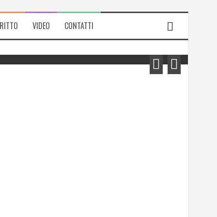
IRITTO
VIDEO
CONTATTI
Michela Zanarella presenta il suo
romanzo “Quell’odore di resina”