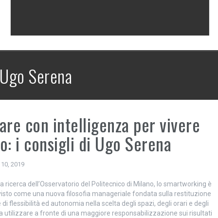
Ugo Serena
are con intelligenza per vivere
o: i consigli di Ugo Serena
 10, 2019
ricerca dell’Osservatorio del Politecnico di Milano, lo smartworking è
visto come una nuova filosofia manageriale fondata sulla restituzione
 di flessibilità ed autonomia nella scelta degli spazi, degli orari e degli
 utilizzare a fronte di una maggiore responsabilizzazione sui risultati