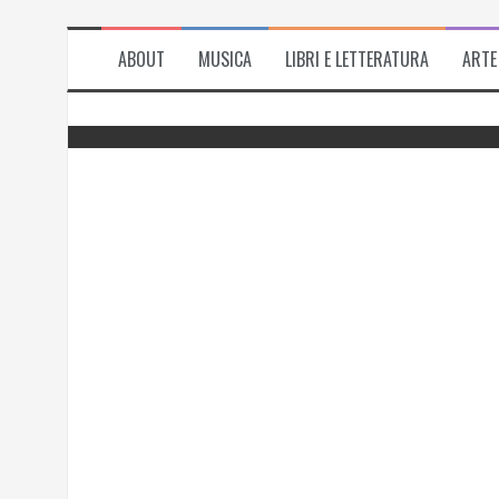
ABOUT
MUSICA
LIBRI E LETTERATURA
ARTE
del
Successo per l’antologia “Fiorire
l’inverno”, i ringraziamenti di Emanuela
Rizzo