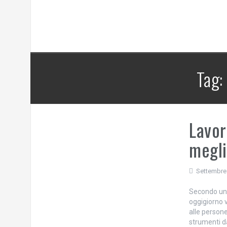
Tag:
Lavor
megli
Settembre
Secondo una 
oggigiorno 
alle persone
strumenti da