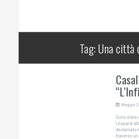
Tag:
Una città 
Casal
“L’In
Maggio 2
Sono state o
Leopardi all
declamato l
traverso un 