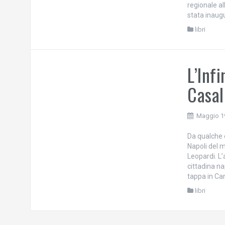
regionale all
stata inaugu
libri
L’Inf
Casal
Maggio 1
Da qualche o
Napoli del m
Leopardi. L
cittadina n
tappa in Ca
libri