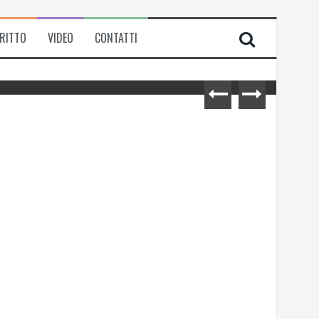
IRITTO
VIDEO
CONTATTI
Michela Zanarella presenta il suo
romanzo “Quell’odore di resina”