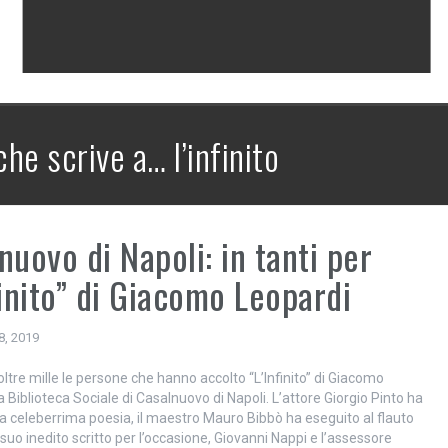
che scrive a… l’infinito
nuovo di Napoli: in tanti per
finito” di Giacomo Leopardi
8, 2019
ltre mille le persone che hanno accolto “L’Infinito” di Giacomo
a Biblioteca Sociale di Casalnuovo di Napoli. L’attore Giorgio Pinto ha
a celeberrima poesia, il maestro Mauro Bibbò ha eseguito al flauto
suo inedito scritto per l’occasione, Giovanni Nappi e l’assessore