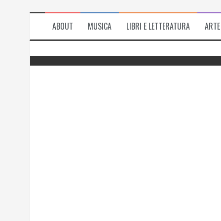
ABOUT
MUSICA
LIBRI E LETTERATURA
ARTE
del
Successo per l’antologia “Fiorire
l’inverno”, i ringraziamenti di Emanuela
Rizzo