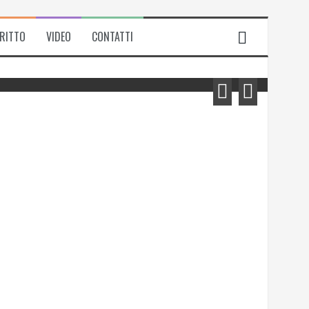
IRITTO
VIDEO
CONTATTI
Michela Zanarella presenta il suo
romanzo “Quell’odore di resina”