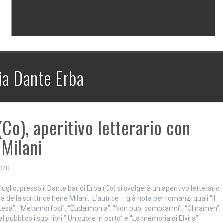
ia Dante Erba
(Co), aperitivo letterario con
 Milani
2020
luglio, presso il Dante bar di Erba (Co) si svolgerà un aperitivo letterario
 della scrittrice Irene Milani. L’autrice – già nota per romanzi quali “Il
“Attesa”, “Metamorfosi”, “Eudaimonia”, “Non puoi comprarmi”, “Clinamen”,
l pubblico i suoi libri ” Un cuore in porto” e “La memoria di Elvira”.