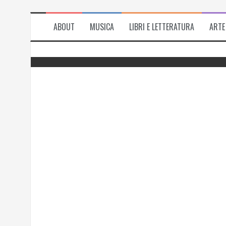
ABOUT
MUSICA
LIBRI E LETTERATURA
ARTE
del
Successo per l’antologia “Fiorire
l’inverno”, i ringraziamenti di Emanuela
Rizzo