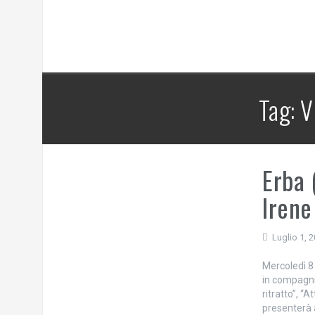
Tag:
V
Erba 
Irene
Luglio 1, 
Mercoledì 8 
in compagnia
ritratto”, 
presenterà a