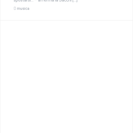
spostarsi… – afferma la Sacchi […]
musica