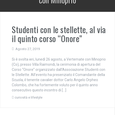
Studenti con le stellette, al via
il quinto corso “Onore”
Agosto 27, 2019
Si è svolta ieri, lunedì 26 agosto, a Vertemate con Minoprio
(Co), presso Villa Raimondi, la cerimonia di apertura del
Corso “Onore” organizzato dall’Associazione Studenti con
le Stellette. All’evento ha presenziato il Comandante della
Scuola, il tenente cavalier dottor Carlo Angelo Orpheo
Colombo, che ha fortemente voluto per il quinto anno
consecutivo questo incontro di […]
curiosità e lifestyle