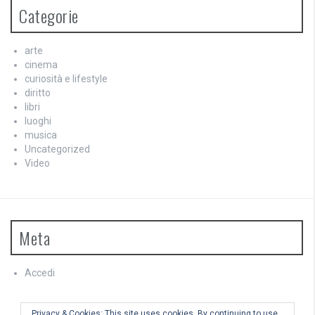
Categorie
arte
cinema
curiosità e lifestyle
diritto
libri
luoghi
musica
Uncategorized
Video
Meta
Accedi
Feed dei contenuti
Feed dei commenti
Privacy & Cookies: This site uses cookies. By continuing to use