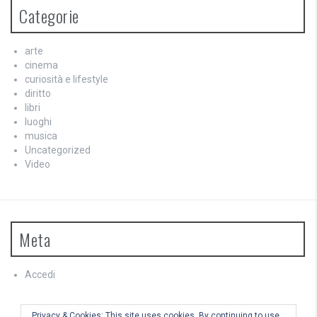
Categorie
arte
cinema
curiosità e lifestyle
diritto
libri
luoghi
musica
Uncategorized
Video
Meta
Accedi
Feed dei contenuti
Feed dei commenti
Privacy & Cookies: This site uses cookies. By continuing to use