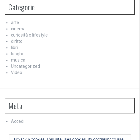
Categorie
arte
cinema
curiosità e lifestyle
diritto
libri
luoghi
musica
Uncategorized
Video
Meta
Accedi
Feed dei contenuti
Feed dei commenti
Privacy & Cookies: This site uses cookies. By continuing to use