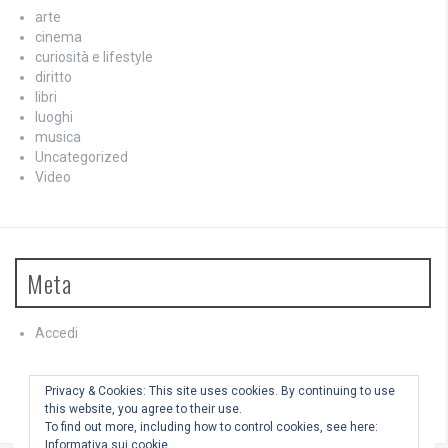
arte
cinema
curiosità e lifestyle
diritto
libri
luoghi
musica
Uncategorized
Video
Meta
Accedi
Feed dei contenuti
Feed dei commenti
Privacy & Cookies: This site uses cookies. By continuing to use
WordPress.org
this website, you agree to their use.
To find out more, including how to control cookies, see here:
Informativa sui cookie