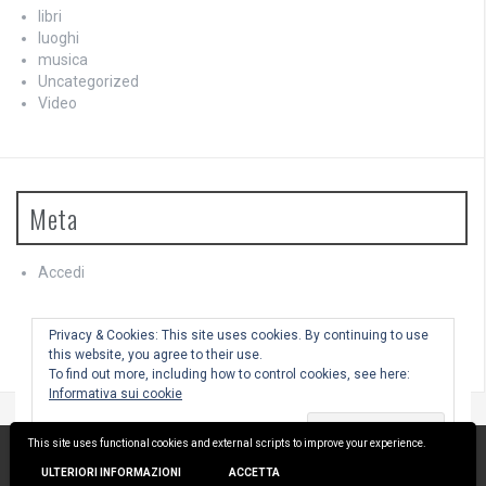
libri
luoghi
musica
Uncategorized
Video
Meta
Accedi
Feed dei contenuti
Feed dei commenti
Privacy & Cookies: This site uses cookies. By continuing to use
WordPress.org
this website, you agree to their use.
To find out more, including how to control cookies, see here:
Informativa sui cookie
This site uses functional cookies and external scripts to improve your experience.
Utilizza WordPress
|
Tema:
FlyMag
by Themeisle.
ULTERIORI INFORMAZIONI
ACCETTA