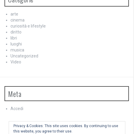
arte
cinema
curiosità e lifestyle
diritto
libri
luoghi
musica
Uncategorized
Video
Meta
Accedi
Feed dei contenuti
Feed dei commenti
Privacy & Cookies: This site uses cookies. By continuing to use
WordPress.org
this website, you agree to their use.