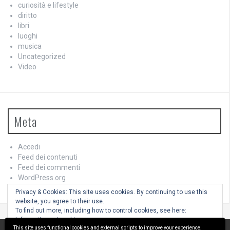
curiosità e lifestyle
diritto
libri
luoghi
musica
Uncategorized
Video
Meta
Accedi
Feed dei contenuti
Feed dei commenti
WordPress.org
Privacy & Cookies: This site uses cookies. By continuing to use this
website, you agree to their use.
To find out more, including how to control cookies, see here:
Informativa sui cookie
This site uses functional cookies and external scripts to improve your experience.