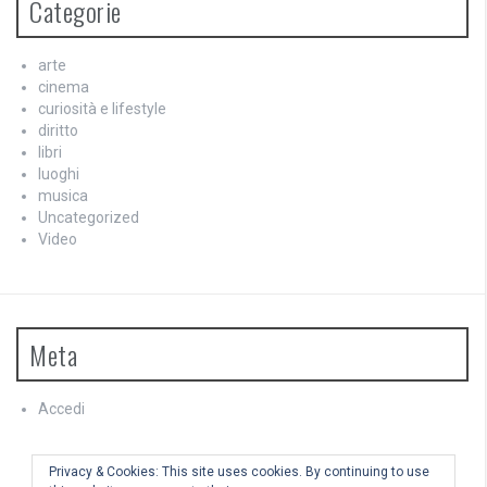
Categorie
arte
cinema
curiosità e lifestyle
diritto
libri
luoghi
musica
Uncategorized
Video
Meta
Accedi
Feed dei contenuti
Feed dei commenti
Privacy & Cookies: This site uses cookies. By continuing to use
WordPress.org