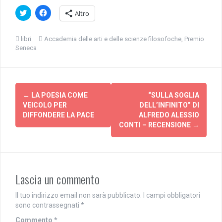
F
F
Altro
a
a
i
i
c
c
l
l
libri
Accademia delle arti e delle scienze filosofoche
,
Premio
i
i
Seneca
c
c
q
p
u
e
i
r
p
c
e
o
Navigazione
r
n
c
d
←
LA POESIA COME
“SULLA SOGLIA
articolo
o
i
VEICOLO PER
DELL’INFINITO” DI
n
v
d
i
DIFFONDERE LA PACE
ALFREDO ALESSIO
i
d
CONTI – RECENSIONE
→
v
e
i
r
d
e
e
s
r
u
e
F
s
a
u
c
Lascia un commento
T
e
w
b
i
o
Il tuo indirizzo email non sarà pubblicato.
I campi obbligatori
t
o
t
k
sono contrassegnati
*
e
(
r
S
Commento
*