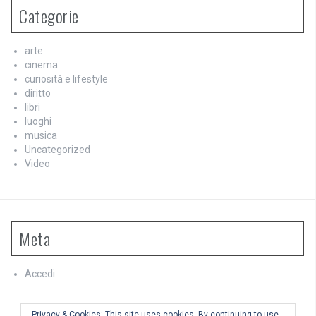
Categorie
arte
cinema
curiosità e lifestyle
diritto
libri
luoghi
musica
Uncategorized
Video
Meta
Accedi
Feed dei contenuti
Feed dei commenti
Privacy & Cookies: This site uses cookies. By continuing to use