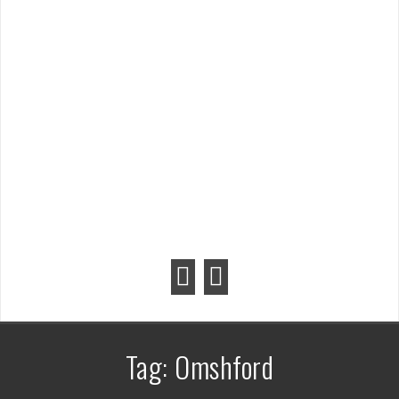
Tag:
Omshford