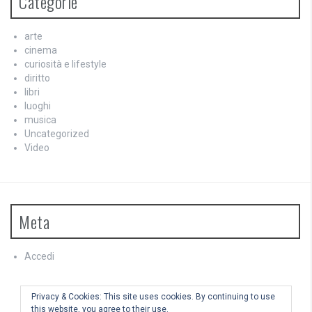
Categorie
arte
cinema
curiosità e lifestyle
diritto
libri
luoghi
musica
Uncategorized
Video
Meta
Accedi
Feed dei contenuti
Feed dei commenti
Privacy & Cookies: This site uses cookies. By continuing to use
WordPress.org
this website, you agree to their use.