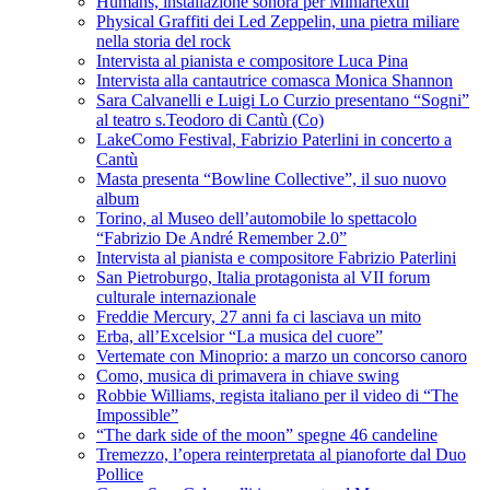
Humans, installazione sonora per Miniartextil
Physical Graffiti dei Led Zeppelin, una pietra miliare
nella storia del rock
Intervista al pianista e compositore Luca Pina
Intervista alla cantautrice comasca Monica Shannon
Sara Calvanelli e Luigi Lo Curzio presentano “Sogni”
al teatro s.Teodoro di Cantù (Co)
LakeComo Festival, Fabrizio Paterlini in concerto a
Cantù
Masta presenta “Bowline Collective”, il suo nuovo
album
Torino, al Museo dell’automobile lo spettacolo
“Fabrizio De André Remember 2.0”
Intervista al pianista e compositore Fabrizio Paterlini
San Pietroburgo, Italia protagonista al VII forum
culturale internazionale
Freddie Mercury, 27 anni fa ci lasciava un mito
Erba, all’Excelsior “La musica del cuore”
Vertemate con Minoprio: a marzo un concorso canoro
Como, musica di primavera in chiave swing
Robbie Williams, regista italiano per il video di “The
Impossible”
“The dark side of the moon” spegne 46 candeline
Tremezzo, l’opera reinterpretata al pianoforte dal Duo
Pollice