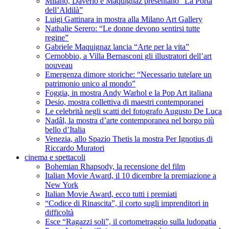
Milano, Daverio e Maquignaz presentano “La Porta
dell’Aldilà”
Luigi Gattinara in mostra alla Milano Art Gallery
Nathalie Serero: “Le donne devono sentirsi tutte
regine”
Gabriele Maquignaz lancia “Arte per la vita”
Cernobbio, a Villa Bernasconi gli illustratori dell’art
nouveau
Emergenza dimore storiche: “Necessario tutelare un
patrimonio unico al mondo”
Foggia, in mostra Andy Warhol e la Pop Art italiana
Desio, mostra collettiva di maestri contemporanei
Le celebrità negli scatti del fotografo Augusto De Luca
Nadâl, la mostra d’arte contemporanea nel borgo più
bello d’Italia
Venezia, allo Spazio Thetis la mostra Per Ignotius di
Riccardo Muratori
cinema e spettacoli
Bohemian Rhapsody, la recensione del film
Italian Movie Award, il 10 dicembre la premiazione a
New York
Italian Movie Award, ecco tutti i premiati
“Codice di Rinascita”, il corto sugli imprenditori in
difficoltà
Esce “Ragazzi soli”, il cortometraggio sulla ludopatia