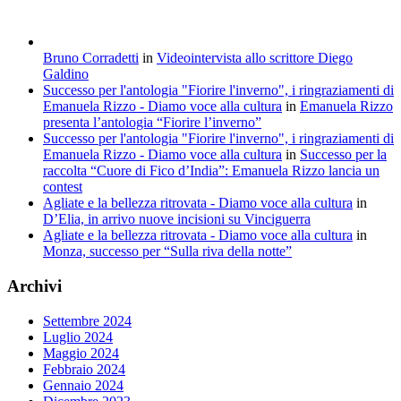
Bruno Corradetti
in
Videointervista allo scrittore Diego
Galdino
Successo per l'antologia "Fiorire l'inverno", i ringraziamenti di
Emanuela Rizzo - Diamo voce alla cultura
in
Emanuela Rizzo
presenta l’antologia “Fiorire l’inverno”
Successo per l'antologia "Fiorire l'inverno", i ringraziamenti di
Emanuela Rizzo - Diamo voce alla cultura
in
Successo per la
raccolta “Cuore di Fico d’India”: Emanuela Rizzo lancia un
contest
Agliate e la bellezza ritrovata - Diamo voce alla cultura
in
D’Elia, in arrivo nuove incisioni su Vinciguerra
Agliate e la bellezza ritrovata - Diamo voce alla cultura
in
Monza, successo per “Sulla riva della notte”
Archivi
Settembre 2024
Luglio 2024
Maggio 2024
Febbraio 2024
Gennaio 2024