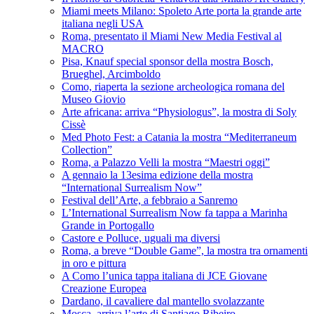
Miami meets Milano: Spoleto Arte porta la grande arte
italiana negli USA
Roma, presentato il Miami New Media Festival al
MACRO
Pisa, Knauf special sponsor della mostra Bosch,
Brueghel, Arcimboldo
Como, riaperta la sezione archeologica romana del
Museo Giovio
Arte africana: arriva “Physiologus”, la mostra di Soly
Cissè
Med Photo Fest: a Catania la mostra “Mediterraneum
Collection”
Roma, a Palazzo Velli la mostra “Maestri oggi”
A gennaio la 13esima edizione della mostra
“International Surrealism Now”
Festival dell’Arte, a febbraio a Sanremo
L’International Surrealism Now fa tappa a Marinha
Grande in Portogallo
Castore e Polluce, uguali ma diversi
Roma, a breve “Double Game”, la mostra tra ornamenti
in oro e pittura
A Como l’unica tappa italiana di JCE Giovane
Creazione Europea
Dardano, il cavaliere dal mantello svolazzante
Mosca, arriva l’arte di Santiago Ribeiro