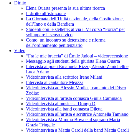
Diritto
Elena Quarta presenta la sua ultima ricerca
Il diritto all’istruzione
La Giornata dell’Unità nazionale, della Costituzione,
dell’Inno e della Bandiera
Studenti con le stellette: al via il VI corso “Forza” per
sviluppare il senso civico
Como, un incontro su detenzione e riforma
dell’ordinamento penitenziario
Video
“Fra le mie braccia” di Émile Jadoul – videorecensione
Messaggio agli studenti della giurista Elena Quarta
Intervista ai poeti Emanuela Rizzo, Alessio Zanichelli e
Luca Ariano
Videointervista alla scrittrice Irene Milani
Intervista al cantautore Meazza
Videointervista ad Alessio Modica, cantante dei Disco
Zodiac
Videointervista all’artista comasca Giulia Caminada
Videointervista al musicista Dongo D
Videointervista alla band comasca Diletta
Videointervista all’artista e scrittrice Antonella Tamiano
Videointervista a Mimmo Bova e al soprano Maria
Grazia Tringale
Videointervista a Mattia Caroli della band Mattia Caroli