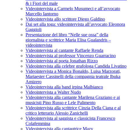
& i Fiori del male
Videointervista a Carmelo Musumeci e all’avvocato
Marcello Iantorno
Videointervista allo scrittore Diego Galdino
Dai set alla toga: videointervista all’avvocato Eleonora
Gaggioli
Presentazione del libro “Nelle sue ossa” della
giornalista e scrittrice Maria Elisa Gualandris –
videointervista
Videointervista al cantante Raffaele Renda
Videointervista al professor Vincenzo Guarracino
Videointervista al poeta Jonathan Rizzo
Videointervista alla celebre grafologa Candida Livatino
Videointervista a Monica Bonaldo, Luisa Marzorati,
Mariaester Cassinelli della compagnia teatrale Ibuka
Amizero
Videointervista alla band irpina Malbianco
Videointervista a Walter Nudo
Videointervista alla cantante Marilena Graziano e ai
musicisti Pino Russo e Lele Palimento
Videointervista alla scrittrice Cinzia Della Ciana e al
critico letterario Alessio Zanichelli
Videointervista al saggista e classicista Francesco
Colafemmina
Videointervista alla cantautrice Mazy