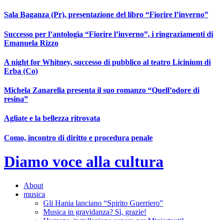
Vai
Sala Baganza (Pr), presentazione del libro “Fiorire l’inverno”
al
contenuto
Successo per l’antologia “Fiorire l’inverno”, i ringraziamenti di
Emanuela Rizzo
A night for Whitney, successo di pubblico al teatro Licinium di
Erba (Co)
Michela Zanarella presenta il suo romanzo “Quell’odore di
resina”
Agliate e la bellezza ritrovata
Como, incontro di diritto e procedura penale
Diamo voce alla cultura
About
musica
Gli Hania lanciano “Spirito Guerriero”
Musica in gravidanza? Sì, grazie!