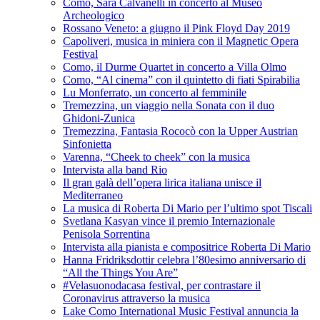
Como, Sara Calvanelli in concerto al Museo
Archeologico
Rossano Veneto: a giugno il Pink Floyd Day 2019
Capoliveri, musica in miniera con il Magnetic Opera
Festival
Como, il Durme Quartet in concerto a Villa Olmo
Como, “Al cinema” con il quintetto di fiati Spirabilia
Lu Monferrato, un concerto al femminile
Tremezzina, un viaggio nella Sonata con il duo
Ghidoni-Zunica
Tremezzina, Fantasia Rococò con la Upper Austrian
Sinfonietta
Varenna, “Cheek to cheek” con la musica
Intervista alla band Rio
Il gran galà dell’opera lirica italiana unisce il
Mediterraneo
La musica di Roberta Di Mario per l’ultimo spot Tiscali
Svetlana Kasyan vince il premio Internazionale
Penisola Sorrentina
Intervista alla pianista e compositrice Roberta Di Mario
Hanna Fridriksdottir celebra l’80esimo anniversario di
“All the Things You Are”
#Velasuonodacasa festival, per contrastare il
Coronavirus attraverso la musica
Lake Como International Music Festival annuncia la