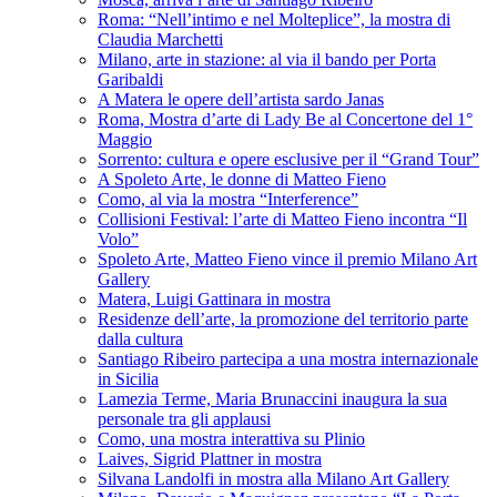
Roma: “Nell’intimo e nel Molteplice”, la mostra di
Claudia Marchetti
Milano, arte in stazione: al via il bando per Porta
Garibaldi
A Matera le opere dell’artista sardo Janas
Roma, Mostra d’arte di Lady Be al Concertone del 1°
Maggio
Sorrento: cultura e opere esclusive per il “Grand Tour”
A Spoleto Arte, le donne di Matteo Fieno
Como, al via la mostra “Interference”
Collisioni Festival: l’arte di Matteo Fieno incontra “Il
Volo”
Spoleto Arte, Matteo Fieno vince il premio Milano Art
Gallery
Matera, Luigi Gattinara in mostra
Residenze dell’arte, la promozione del territorio parte
dalla cultura
Santiago Ribeiro partecipa a una mostra internazionale
in Sicilia
Lamezia Terme, Maria Brunaccini inaugura la sua
personale tra gli applausi
Como, una mostra interattiva su Plinio
Laives, Sigrid Plattner in mostra
Silvana Landolfi in mostra alla Milano Art Gallery