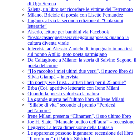
di Ugo Serena
Saletta, un libro per ricordare le vittime del Terremoto
Milano, Briciole di poesia con Lisette Fernandez
Lugano, al via la seconda edizione di “Colazioni
letterarie”
Alserio, letture per bambini via Facebook
#iostoacasaequestaseravileggounapoesia: quando la
cultura diventa virale
Intervista ad Alessio Zanichelli, impegnato in una tesi
sul nonno Attilio, noto poeta parmigiano
Da Caltagirone a Milano: la storia di Salvino Sagone, il
poeta del cuore
“Ho raccolto i miei ultimi due versi”, il nuovo libro di
Silvia Giampà – intervista
“In poetry we Trust… artisti liberi per il 25 aprile”
Erba (Co), aperitivo letterario con Irene Milani
Quando la poesia valorizza la natura
La grande guerra nell’ultimo libro di Irene Milani
“Sillabe di vita” secondo al premio “Perdersi
nell’amore”
Irene Milani presenta “Clinamen”, il suo ultimo libro
Joe H. Slate, “Manuale pratico dell’aura” – recensione
Leggere: La terza dimensione della fantasia
Le apparenze possono ingannare: recensione del libro
“Il profumo” di Patrick Süskind