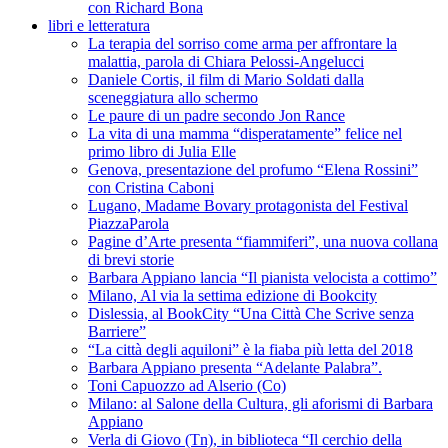
con Richard Bona
libri e letteratura
La terapia del sorriso come arma per affrontare la
malattia, parola di Chiara Pelossi-Angelucci
Daniele Cortis, il film di Mario Soldati dalla
sceneggiatura allo schermo
Le paure di un padre secondo Jon Rance
La vita di una mamma “disperatamente” felice nel
primo libro di Julia Elle
Genova, presentazione del profumo “Elena Rossini”
con Cristina Caboni
Lugano, Madame Bovary protagonista del Festival
PiazzaParola
Pagine d’Arte presenta “fiammiferi”, una nuova collana
di brevi storie
Barbara Appiano lancia “Il pianista velocista a cottimo”
Milano, Al via la settima edizione di Bookcity
Dislessia, al BookCity “Una Città Che Scrive senza
Barriere”
“La città degli aquiloni” è la fiaba più letta del 2018
Barbara Appiano presenta “Adelante Palabra”.
Toni Capuozzo ad Alserio (Co)
Milano: al Salone della Cultura, gli aforismi di Barbara
Appiano
Verla di Giovo (Tn), in biblioteca “Il cerchio della