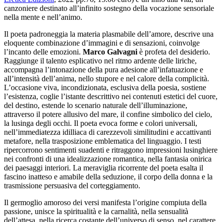
canzoniere destinato all’infinito sostegno della vocazione sensoriale
nella mente e nell’animo.
Il poeta padroneggia la materia plasmabile dell’amore, descrive una
eloquente combinazione d’immagini e di sensazioni, coinvolge
l’incanto delle emozioni.
Marco Galvagni
è profeta del desiderio.
Raggiunge il talento esplicativo nel ritmo ardente delle liriche,
accompagna l’intonazione della pura adesione all’infatuazione e
all’intensità dell’anima, nello stupore e nel calore della complicità.
L’occasione viva, incondizionata, esclusiva della poesia, sostiene
l’esistenza, coglie l’istante descrittivo nei contenuti estetici del cuore,
del destino, estende lo scenario naturale dell’illuminazione,
attraverso il potere allusivo del mare, il confine simbolico del cielo,
la lusinga degli occhi. Il poeta evoca forme e colori universali,
nell’immediatezza idilliaca di carezzevoli similitudini e accattivanti
metafore, nella trasposizione emblematica del linguaggio. I testi
ripercorrono sentimenti suadenti e ritraggono impressioni lusinghiere
nei confronti di una idealizzazione romantica, nella fantasia onirica
dei paesaggi interiori. La meraviglia ricorrente del poeta esalta il
fascino inatteso e amabile della seduzione, il corpo della donna e la
trasmissione persuasiva del corteggiamento.
Il germoglio amoroso dei versi manifesta l’origine compiuta della
passione, unisce la spiritualità e la carnalità, nella sensualità
dell’attesa, nella ricerca costante dell’universo di senso, nel carattere