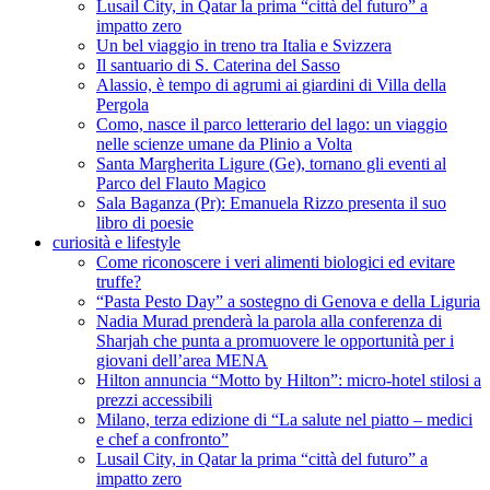
Lusail City, in Qatar la prima “città del futuro” a
impatto zero
Un bel viaggio in treno tra Italia e Svizzera
Il santuario di S. Caterina del Sasso
Alassio, è tempo di agrumi ai giardini di Villa della
Pergola
Como, nasce il parco letterario del lago: un viaggio
nelle scienze umane da Plinio a Volta
Santa Margherita Ligure (Ge), tornano gli eventi al
Parco del Flauto Magico
Sala Baganza (Pr): Emanuela Rizzo presenta il suo
libro di poesie
curiosità e lifestyle
Come riconoscere i veri alimenti biologici ed evitare
truffe?
“Pasta Pesto Day” a sostegno di Genova e della Liguria
Nadia Murad prenderà la parola alla conferenza di
Sharjah che punta a promuovere le opportunità per i
giovani dell’area MENA
Hilton annuncia “Motto by Hilton”: micro-hotel stilosi a
prezzi accessibili
Milano, terza edizione di “La salute nel piatto – medici
e chef a confronto”
Lusail City, in Qatar la prima “città del futuro” a
impatto zero