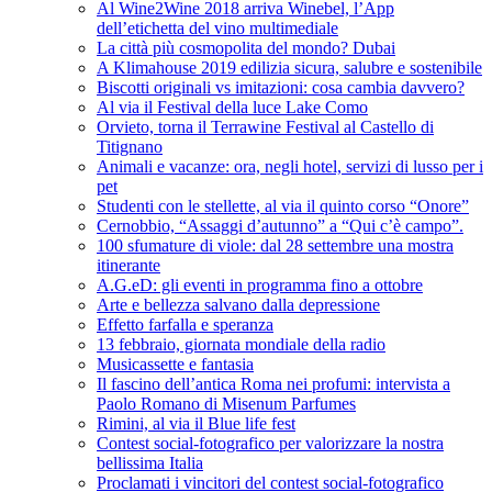
Al Wine2Wine 2018 arriva Winebel, l’App
dell’etichetta del vino multimediale
La città più cosmopolita del mondo? Dubai
A Klimahouse 2019 edilizia sicura, salubre e sostenibile
Biscotti originali vs imitazioni: cosa cambia davvero?
Al via il Festival della luce Lake Como
Orvieto, torna il Terrawine Festival al Castello di
Titignano
Animali e vacanze: ora, negli hotel, servizi di lusso per i
pet
Studenti con le stellette, al via il quinto corso “Onore”
Cernobbio, “Assaggi d’autunno” a “Qui c’è campo”.
100 sfumature di viole: dal 28 settembre una mostra
itinerante
A.G.eD: gli eventi in programma fino a ottobre
Arte e bellezza salvano dalla depressione
Effetto farfalla e speranza
13 febbraio, giornata mondiale della radio
Musicassette e fantasia
Il fascino dell’antica Roma nei profumi: intervista a
Paolo Romano di Misenum Parfumes
Rimini, al via il Blue life fest
Contest social-fotografico per valorizzare la nostra
bellissima Italia
Proclamati i vincitori del contest social-fotografico