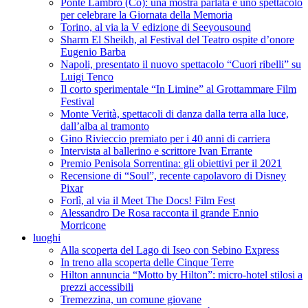
Ponte Lambro (Co): una mostra parlata e uno spettacolo
per celebrare la Giornata della Memoria
Torino, al via la V edizione di Seeyousound
Sharm El Sheikh, al Festival del Teatro ospite d’onore
Eugenio Barba
Napoli, presentato il nuovo spettacolo “Cuori ribelli” su
Luigi Tenco
Il corto sperimentale “In Limine” al Grottammare Film
Festival
Monte Verità, spettacoli di danza dalla terra alla luce,
dall’alba al tramonto
Gino Rivieccio premiato per i 40 anni di carriera
Intervista al ballerino e scrittore Ivan Errante
Premio Penisola Sorrentina: gli obiettivi per il 2021
Recensione di “Soul”, recente capolavoro di Disney
Pixar
Forlì, al via il Meet The Docs! Film Fest
Alessandro De Rosa racconta il grande Ennio
Morricone
luoghi
Alla scoperta del Lago di Iseo con Sebino Express
In treno alla scoperta delle Cinque Terre
Hilton annuncia “Motto by Hilton”: micro-hotel stilosi a
prezzi accessibili
Tremezzina, un comune giovane