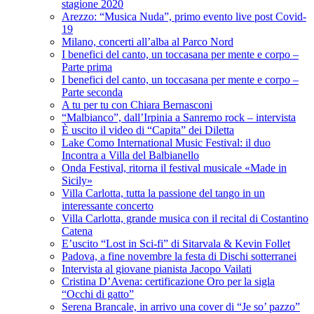
stagione 2020
Arezzo: “Musica Nuda”, primo evento live post Covid-
19
Milano, concerti all’alba al Parco Nord
I benefici del canto, un toccasana per mente e corpo –
Parte prima
I benefici del canto, un toccasana per mente e corpo –
Parte seconda
A tu per tu con Chiara Bernasconi
“Malbianco”, dall’Irpinia a Sanremo rock – intervista
È uscito il video di “Capita” dei Diletta
Lake Como International Music Festival: il duo
Incontra a Villa del Balbianello
Onda Festival, ritorna il festival musicale «Made in
Sicily»
Villa Carlotta, tutta la passione del tango in un
interessante concerto
Villa Carlotta, grande musica con il recital di Costantino
Catena
E’uscito “Lost in Sci-fi” di Sitarvala & Kevin Follet
Padova, a fine novembre la festa di Dischi sotterranei
Intervista al giovane pianista Jacopo Vailati
Cristina D’Avena: certificazione Oro per la sigla
“Occhi di gatto”
Serena Brancale, in arrivo una cover di “Je so’ pazzo”