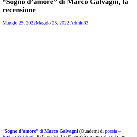
“Sogno d’amore” di Marco Galvagni, la
recensione
Maggio 25, 2022
Maggio 25, 2022
Admin83
“
Sogno d’amore
” di
Marco Galvagni
(Quaderni di
poesia
–
Eretica Edizioni
, 2022 pp.76, 15.00 euro) è un inno alla vita, un