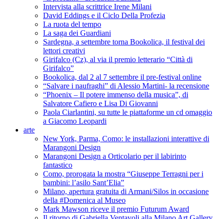
Intervista alla scrittrice Irene Milani
David Eddings e il Ciclo Della Profezia
La ruota del tempo
La saga dei Guardiani
Sardegna, a settembre torna Bookolica, il festival dei
lettori creativi
Girifalco (Cz), al via il premio letterario “Città di
Girifalco”
Bookolica, dal 2 al 7 settembre il pre-festival online
“Salvare i naufraghi” di Alessio Martini- la recensione
“Phoenix – Il potere immenso della musica”, di
Salvatore Cafiero e Lisa Di Giovanni
Paola Ciarlantini, su tutte le piattaforme un cd omaggio
a Giacomo Leopardi
arte
New York, Parma, Como: le installazioni interattive di
Marangoni Design
Marangoni Design a Orticolario per il labirinto
fantastico
Como, prorogata la mostra “Giuseppe Terragni per i
bambini: l’asilo Sant’Elia”
Milano, apertura gratuita di Armani/Silos in occasione
della #Domenica al Museo
Mark Mawson riceve il premio Futurum Award
Il ritorno di Gabriella Ventavoli alla Milano Art Gallery