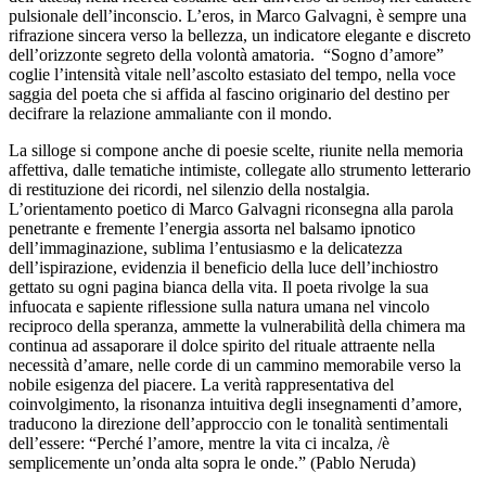
pulsionale dell’inconscio. L’eros, in Marco Galvagni, è sempre una
rifrazione sincera verso la bellezza, un indicatore elegante e discreto
dell’orizzonte segreto della volontà amatoria. “Sogno d’amore”
coglie l’intensità vitale nell’ascolto estasiato del tempo, nella voce
saggia del poeta che si affida al fascino originario del destino per
decifrare la relazione ammaliante con il mondo.
La silloge si compone anche di poesie scelte, riunite nella memoria
affettiva, dalle tematiche intimiste, collegate allo strumento letterario
di restituzione dei ricordi, nel silenzio della nostalgia.
L’orientamento poetico di Marco Galvagni riconsegna alla parola
penetrante e fremente l’energia assorta nel balsamo ipnotico
dell’immaginazione, sublima l’entusiasmo e la delicatezza
dell’ispirazione, evidenzia il beneficio della luce dell’inchiostro
gettato su ogni pagina bianca della vita. Il poeta rivolge la sua
infuocata e sapiente riflessione sulla natura umana nel vincolo
reciproco della speranza, ammette la vulnerabilità della chimera ma
continua ad assaporare il dolce spirito del rituale attraente nella
necessità d’amare, nelle corde di un cammino memorabile verso la
nobile esigenza del piacere. La verità rappresentativa del
coinvolgimento, la risonanza intuitiva degli insegnamenti d’amore,
traducono la direzione dell’approccio con le tonalità sentimentali
dell’essere: “Perché l’amore, mentre la vita ci incalza, /è
semplicemente un’onda alta sopra le onde.” (Pablo Neruda)