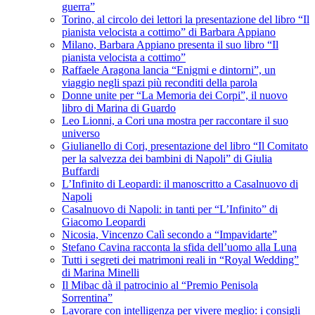
guerra”
Torino, al circolo dei lettori la presentazione del libro “Il
pianista velocista a cottimo” di Barbara Appiano
Milano, Barbara Appiano presenta il suo libro “Il
pianista velocista a cottimo”
Raffaele Aragona lancia “Enigmi e dintorni”, un
viaggio negli spazi più reconditi della parola
Donne unite per “La Memoria dei Corpi”, il nuovo
libro di Marina di Guardo
Leo Lionni, a Cori una mostra per raccontare il suo
universo
Giulianello di Cori, presentazione del libro “Il Comitato
per la salvezza dei bambini di Napoli” di Giulia
Buffardi
L’Infinito di Leopardi: il manoscritto a Casalnuovo di
Napoli
Casalnuovo di Napoli: in tanti per “L’Infinito” di
Giacomo Leopardi
Nicosia, Vincenzo Calì secondo a “Impavidarte”
Stefano Cavina racconta la sfida dell’uomo alla Luna
Tutti i segreti dei matrimoni reali in “Royal Wedding”
di Marina Minelli
Il Mibac dà il patrocinio al “Premio Penisola
Sorrentina”
Lavorare con intelligenza per vivere meglio: i consigli