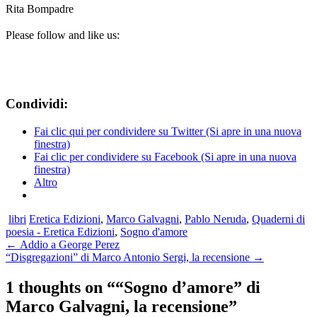
Rita Bompadre
Please follow and like us:
Condividi:
Fai clic qui per condividere su Twitter (Si apre in una nuova
finestra)
Fai clic per condividere su Facebook (Si apre in una nuova
finestra)
Altro
libri
Eretica Edizioni
,
Marco Galvagni
,
Pablo Neruda
,
Quaderni di
poesia - Eretica Edizioni
,
Sogno d'amore
Navigazione
←
Addio a George Perez
“Disgregazioni” di Marco Antonio Sergi, la recensione
→
articolo
1 thoughts on ““Sogno d’amore” di
Marco Galvagni, la recensione”