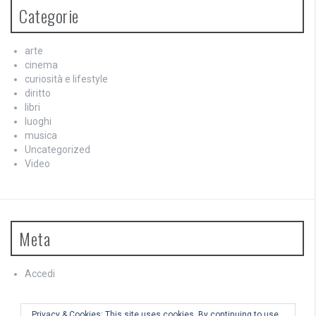
Categorie
arte
cinema
curiosità e lifestyle
diritto
libri
luoghi
musica
Uncategorized
Video
Meta
Accedi
Feed dei contenuti
Feed dei commenti
Privacy & Cookies: This site uses cookies. By continuing to use