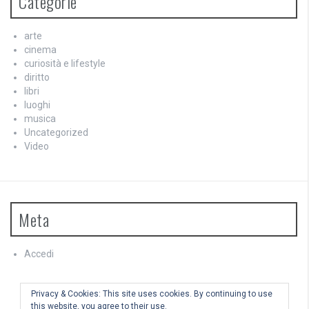
Categorie
arte
cinema
curiosità e lifestyle
diritto
libri
luoghi
musica
Uncategorized
Video
Meta
Accedi
Feed dei contenuti
Feed dei commenti
Privacy & Cookies: This site uses cookies. By continuing to use
WordPress.org
this website, you agree to their use.