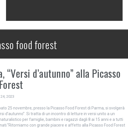
asso food forest
, “Versi d’autunno” alla Picasso
Forest
24, 2023
ato 25 novembre, presso la Picasso Food Forest di Parma, si svolgerà
si d’autunno”. Si tratta di un incontro di letture in versi unito a un
naturalistico per famiglie, bambini e ragazzi dagli 8 ai 15 anni e a tutti
onati.“Ritorniamo con grande piacere e affetto alla Picasso Food Forest