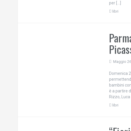
per […]
libri
Parma
Picas
Maggio 26
Domenica 28
permettendo
bambini con 
è a partire 
Rizzo, Luca 
libri