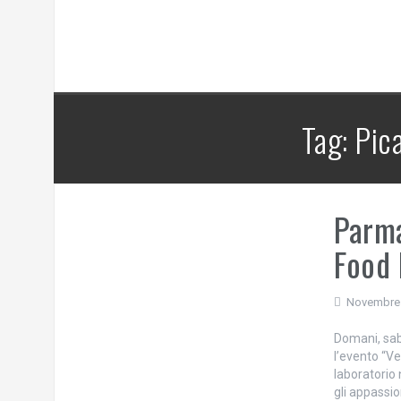
Tag:
Pic
Parma
Food 
Novembre 
Domani, sab
l’evento “Ver
laboratorio 
gli appassi