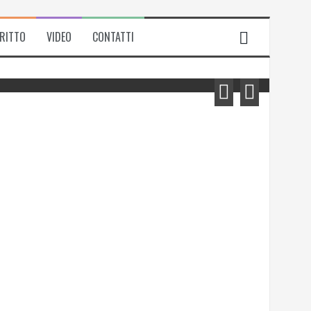
IRITTO
VIDEO
CONTATTI
Michela Zanarella presenta il suo
romanzo “Quell’odore di resina”