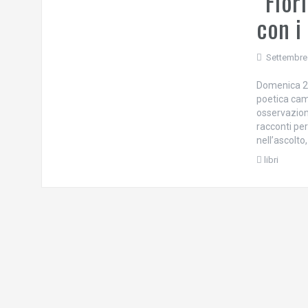
“Fior
con i
Settembre
Domenica 2 
poetica cam
osservazione
racconti per
nell’ascolto
libri