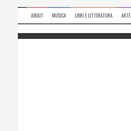
ABOUT
MUSICA
LIBRI E LETTERATURA
ARTE
del
Successo per l’antologia “Fiorire
l’inverno”, i ringraziamenti di Emanuela
Rizzo