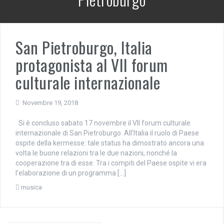
San Pietroburgo, Italia
protagonista al VII forum
culturale internazionale
Novembre 19, 2018
Si è concluso sabato 17 novembre il VII forum culturale
internazionale di San Pietroburgo. All’Italia il ruolo di Paese
ospite della kermesse: tale status ha dimostrato ancora una
volta le buone relazioni tra le due nazioni, nonché la
cooperazione tra di esse. Tra i compiti del Paese ospite vi era
l’elaborazione di un programma […]
musica