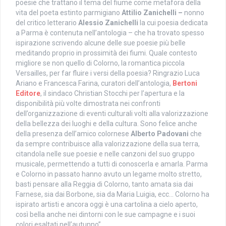
poesie che trattano il tema del fiume come metafora della
vita del poeta estinto parmigiano
Attilio Zanichelli –
nonno
del critico letterario
Alessio Zanichelli
la cui poesia dedicata
a Parma è contenuta nell’antologia – che ha trovato spesso
ispirazione scrivendo alcune delle sue poesie più belle
meditando proprio in prossimità dei fiumi. Quale contesto
migliore se non quello di Colorno, la romantica piccola
Versailles, per far fluire i versi della poesia? Ringrazio Luca
Ariano e Francesca Farina, curatori dell’antologia,
Bertoni
Editore
, il sindaco Christian Stocchi per l’apertura e la
disponibilità più volte dimostrata nei confronti
dell’organizzazione di eventi culturali volti alla valorizzazione
della bellezza dei luoghi e della cultura. Sono felice anche
della presenza dell’amico colornese
Alberto Padovani
che
da sempre contribuisce alla valorizzazione della sua terra,
citandola nelle sue poesie e nelle canzoni del suo gruppo
musicale, permettendo a tutti di conoscerla e amarla. Parma
e Colorno in passato hanno avuto un legame molto stretto,
basti pensare alla Reggia di Colorno, tanto amata sia dai
Farnese, sia dai Borbone, sia da Maria Luigia, ecc… Colorno ha
ispirato artisti e ancora oggi è una cartolina a cielo aperto,
così bella anche nei dintorni con le sue campagne e i suoi
colori esaltati nell’autunno”.