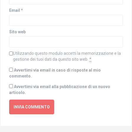
e
t
s
r
t
a
Email
*
r
)
a
)
Sito web
Utilizzando questo modulo accetti la memorizzazione e la
gestione dei tuoi dati da questo sito web.
*
Avvertimi via email in caso di risposte al mio
commento.
Avvertimi via email alla pubblicazione di un nuovo
articolo.