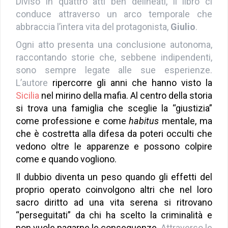
Diviso in quattro atti ben delineati, il libro ci
conduce attraverso un arco temporale che
abbraccia l’intera vita del protagonista,
Giulio
.
Ogni atto presenta una conclusione autonoma,
raccontando storie che, sebbene indipendenti,
sono sempre legate alle sue esperienze.
L’autore
ripercorre gli anni che hanno visto la
Sicilia
nel mirino della mafia.
Al centro della storia
si trova una famiglia
che
sceglie la “giustizia”
come professione
e come
habitus
mentale, ma
che è costretta alla difesa da poteri occulti che
vedono oltre le apparenze e possono colpire
come e quando vogliono.
Il
dubbio
diventa un
peso
quando gli effetti del
proprio operato coinvolgono altri che nel loro
sacro diritto ad una vita serena si ritrovano
“perseguitati” da chi ha scelto la c
riminalità e
non vuole pagarne le conseguenze.
Attraverso le