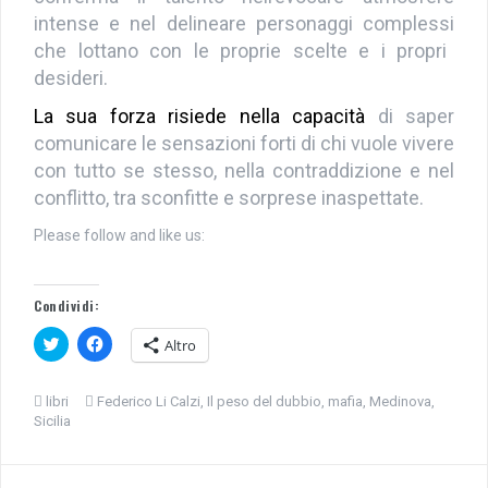
intense e nel delineare
personaggi complessi
che lottano con le proprie scelte e i propri
desideri.
La sua forza risiede nella capacità
di saper
comunicare le sensazioni forti di chi vuole vivere
con tutto se stesso, nella contraddizione e nel
conflitto, tra sconfitte e sorprese inaspettate.
Please follow and like us:
Condividi:
F
F
Altro
a
a
i
i
c
c
l
l
libri
Federico Li Calzi
,
Il peso del dubbio
,
mafia
,
Medinova
,
i
i
Sicilia
c
c
q
p
u
e
i
r
p
c