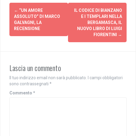
e
o
Navigazione
r
n
c
d
←
“UN AMORE
IL CODICE DI BIANZANO
articolo
o
i
ASSOLUTO” DI MARCO
E I TEMPLARI NELLA
n
v
d
i
GALVAGNI, LA
BERGAMASCA, IL
i
d
RECENSIONE
NUOVO LIBRO DI LUIGI
v
e
i
r
FIORENTINI
→
d
e
e
s
r
u
e
F
s
a
u
c
T
e
Lascia un commento
w
b
i
o
t
o
t
k
Il tuo indirizzo email non sarà pubblicato.
I campi obbligatori
e
(
sono contrassegnati
*
r
S
(
i
Commento
S
a
*
i
p
a
r
p
e
r
i
e
n
i
u
n
n
u
a
n
n
a
u