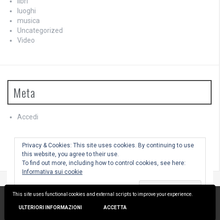
libri
luoghi
musica
Uncategorized
Video
Meta
Accedi
Feed dei contenuti
Feed dei commenti
Privacy & Cookies: This site uses cookies. By continuing to use
WordPress.org
this website, you agree to their use.
To find out more, including how to control cookies, see here:
Informativa sui cookie
This site uses functional cookies and external scripts to improve your experience.
Utilizza WordPress
|
Tema:
FlyMag
by Themeisle.
ULTERIORI INFORMAZIONI
ACCETTA