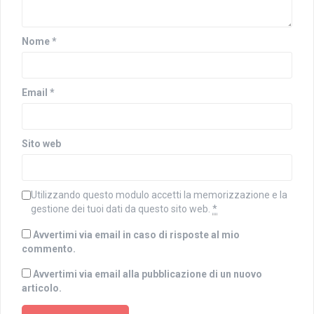
n
o
u
v
o
a
v
f
a
i
Nome
*
f
n
i
e
n
s
e
t
s
r
t
a
Email
*
r
)
a
)
Sito web
Utilizzando questo modulo accetti la memorizzazione e la
gestione dei tuoi dati da questo sito web.
*
Avvertimi via email in caso di risposte al mio
commento.
Avvertimi via email alla pubblicazione di un nuovo
articolo.